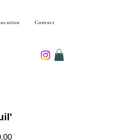
ocation
Contact
il'
Price
.00