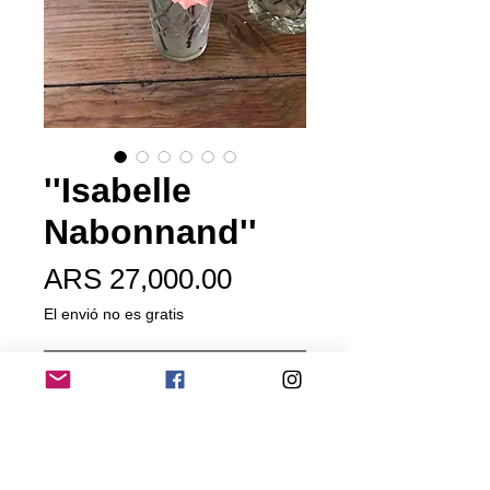
''Isabelle
Nabonnand''
Price
ARS 27,000.00
El envió no es gratis
Out of Stock
Obtentor:
Gilbert Nabonnand,
Francia 1873