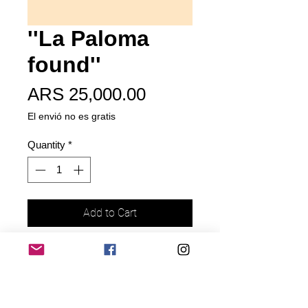
''La Paloma
found''
Price
ARS 25,000.00
El envió no es gratis
Quantity
*
Add to Cart
Buy Now
Rosa re descubierta en nuestro
vivero después de mucho