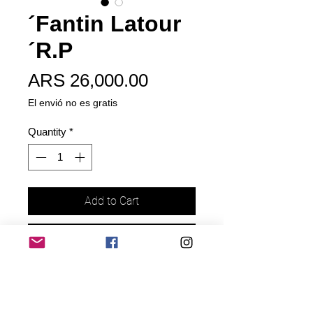
´Fantin Latour
´R.P
Price
ARS 26,000.00
El envió no es gratis
Quantity
*
Add to Cart
Buy Now
Obtentor
: Found rose.
Encontrada por Edward A.