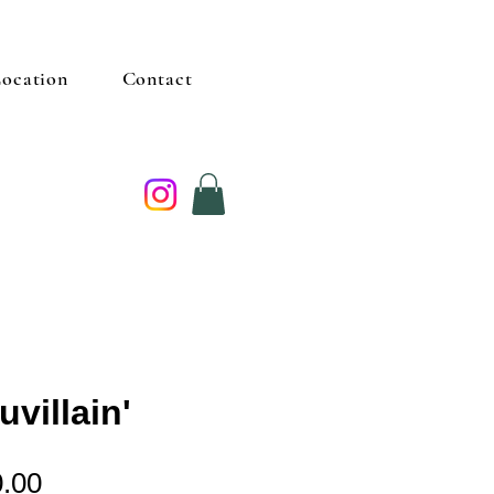
ocation
Contact
uvillain'
Price
.00