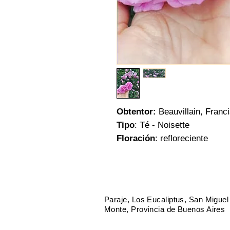
Obtentor:
Beauvillain, Franc
Tipo
: Té - Noisette
Floración
: refloreciente
Flor
: rosado suave, más inten
en ramilletes de 3 a 5 flores
Fragancia
: moderada a inten
Porte:
arbusto vigoroso, con 
Paraje, Los Eucaliptus, San Miguel
Dimensiones
: hasta 180 cm 
Monte, Provincia de Buenos Aires