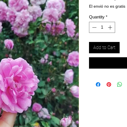
El envió no es gratis
Quantity
*
Add to Cart