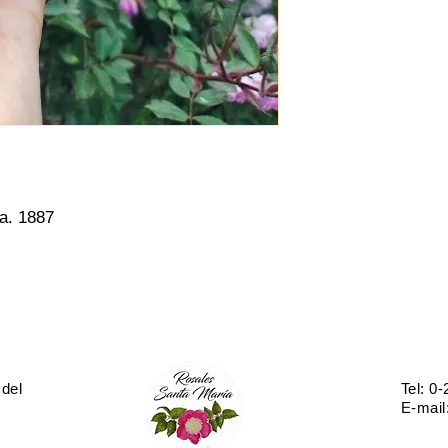
ia. 1887
so a la salida del invierno. Florece
. Flores dobles con intenso aroma.
sa.
espinas. Follaje verde medio.
 del
Tel: 0
de ancho x 300 de alto.
E-mail